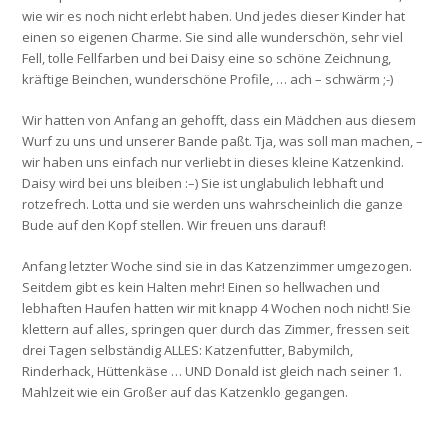
wie wir es noch nicht erlebt haben. Und jedes dieser Kinder hat
einen so eigenen Charme. Sie sind alle wunderschön, sehr viel
Fell, tolle Fellfarben und bei Daisy eine so schöne Zeichnung,
kräftige Beinchen, wunderschöne Profile, … ach – schwärm ;-)
Wir hatten von Anfang an gehofft, dass ein Mädchen aus diesem
Wurf zu uns und unserer Bande paßt. Tja, was soll man machen, –
wir haben uns einfach nur verliebt in dieses kleine Katzenkind.
Daisy wird bei uns bleiben :–) Sie ist unglabulich lebhaft und
rotzefrech. Lotta und sie werden uns wahrscheinlich die ganze
Bude auf den Kopf stellen. Wir freuen uns darauf!
Anfang letzter Woche sind sie in das Katzenzimmer umgezogen.
Seitdem gibt es kein Halten mehr! Einen so hellwachen und
lebhaften Haufen hatten wir mit knapp 4 Wochen noch nicht! Sie
klettern auf alles, springen quer durch das Zimmer, fressen seit
drei Tagen selbständig ALLES: Katzenfutter, Babymilch,
Rinderhack, Hüttenkäse … UND Donald ist gleich nach seiner 1.
Mahlzeit wie ein Großer auf das Katzenklo gegangen.