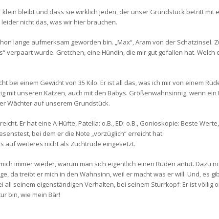
 klein bleibt und dass sie wirklich jeden, der unser Grundstück betritt mit
eider nicht das, was wir hier brauchen.
chon lange aufmerksam geworden bin. „Max“, Aram von der Schatzinsel. Z
“ verpaart wurde. Gretchen, eine Hündin, die mir gut gefallen hat. Welch e
icht bei einem Gewicht von 35 Kilo. Er ist all das, was ich mir von einem 
htig mit unseren Katzen, auch mit den Babys. Größenwahnsinnig, wenn e
her Wächter auf unserem Grundstück.
rreicht. Er hat eine A-Hüfte, Patella: o.B., ED: o.B., Gonioskopie: Beste W
esenstest, bei dem er die Note „vorzüglich“ erreicht hat.
is auf weiteres nicht als Zuchtrüde eingesetzt.
ch mich immer wieder, warum man sich eigentlich einen Rüden antut. Dazu
Tage, da treibt er mich in den Wahnsinn, weil er macht was er will. Und, es 
Bei all seinem eigenständigen Verhalten, bei seinem Sturrkopf: Er ist völlig
ur bin, wie mein Bär!