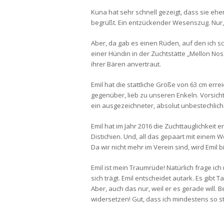
Kuna hat sehr schnell gezeigt, dass sie eher
begrüßt. Ein entzückender Wesenszug. Nur, l
Aber, da gab es einen Rüden, auf den ich s
einer Hündin in der Zuchtstätte „Mellon Noss
ihrer Bären anvertraut.
Emil hat die stattliche Größe von 63 cm erre
gegenüber, lieb zu unseren Enkeln. Vorsic
ein ausgezeichneter, absolut unbestechlic
Emil hat im Jahr 2016 die Zuchttauglichkeit e
Distichien. Und, all das gepaart mit einem W
Da wir nicht mehr im Verein sind, wird Emil b
Emil ist mein Traumrüde! Natürlich frage i
sich trägt. Emil entscheidet autark. Es gibt 
Aber, auch das nur, weil er es gerade will. 
widersetzen! Gut, dass ich mindestens so st