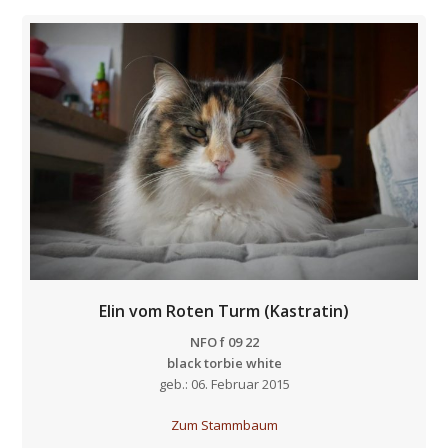
Elin vom Roten Turm (Kastratin)
NFO f 09 22
black torbie white
geb.: 06. Februar 2015
Zum Stammbaum