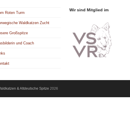
Wir sind Mitglied im
om Roten Turm
rwegische Waldkatzen Zucht
sere Großspitze
sbilderin und Coach
nks
ntakt
ldkatzen & Altdeutsche Spitze
2026