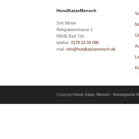
HundKatzeMensch
V
Sirit Winter
No
Rehgrabenstrasse 1
Un
83646 Bad Tölz
telefon.
0179 24 04 096
Au
mail.
info@hundkatzemensch.de
Li
Ko
Copyright
Hund, Katze, Mensch - Norwegische Wa